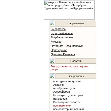
Направление
Выборгское
Курортный район
Лодейнопольское
Лужское
Петергоф - Ораниенбаум
Приозерское
Пушкин - Павловск
События
Театр, концерты, цирк, музеи,
спорт
Все регионы
все туры и экскурсии
Абхазия
автобусные туры
Азербайджан
Белокуриха, санатории
Белоруссия
Вологодская область
все включено
все санатории России и