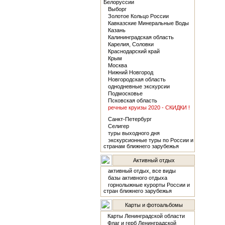
Белоруссии
Выборг
Золотое Кольцо России
Кавказские Минеральные Воды
Казань
Калининградская область
Карелия, Соловки
Краснодарский край
Крым
Москва
Нижний Новгород
Новгородская область
однодневные экскурсии
Подмосковье
Псковская область
речные круизы 2020 - СКИДКИ !
Санкт-Петербург
Селигер
туры выходного дня
экскурсионные туры по России и
странам ближнего зарубежья
Активный отдых
активный отдых, все виды
базы активного отдыха
горнолыжные курорты России и
стран ближнего зарубежья
Карты и фотоальбомы
Карты Ленинградской области
Флаг и герб Ленинградской