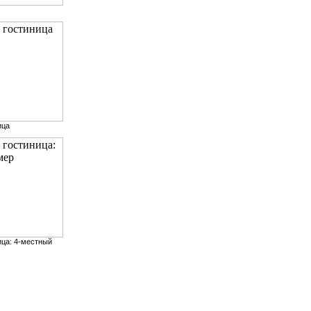
ица
ица: 4-местный