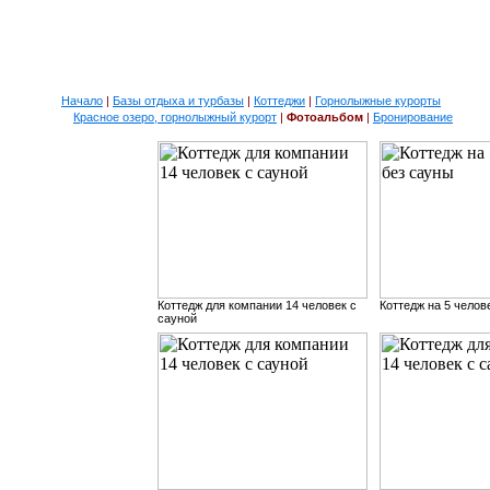
Начало
|
Базы отдыха и турбазы
|
Коттеджи
|
Горнолыжные курорты
Красное озеро, горнолыжный курорт
|
Фотоальбом
|
Бронирование
Коттедж для компании 14 человек с
Коттедж на 5 челов
сауной