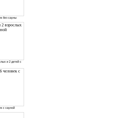
ек без сауны
слых и 2 детей с
ек с сауной