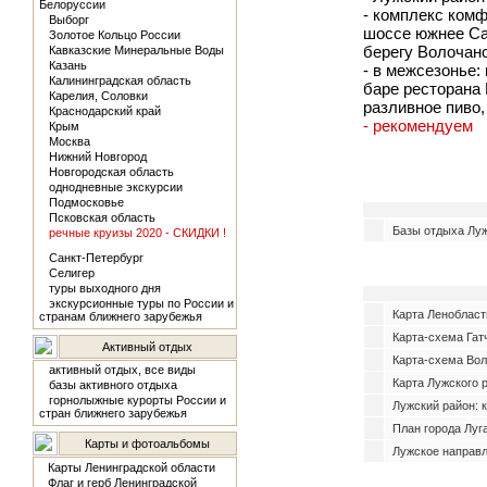
Белоруссии
- комплекс комф
Выборг
шоссе южнее Сан
Золотое Кольцо России
берегу Волочанс
Кавказские Минеральные Воды
Казань
- в межсезонье:
Калининградская область
баре ресторана
Карелия, Соловки
разливное пиво, 
Краснодарский край
- рекомендуем
Крым
Москва
Нижний Новгород
Новгородская область
однодневные экскурсии
Подмосковье
Псковская область
Базы отдыха Луж
речные круизы 2020 - СКИДКИ !
Санкт-Петербург
Селигер
туры выходного дня
экскурсионные туры по России и
Карта Ленобласт
странам ближнего зарубежья
Карта-схема Гат
Активный отдых
Карта-схема Вол
активный отдых, все виды
Карта Лужского 
базы активного отдыха
горнолыжные курорты России и
Лужский район: 
стран ближнего зарубежья
План города Луга
Карты и фотоальбомы
Лужское направ
Карты Ленинградской области
Флаг и герб Ленинградской