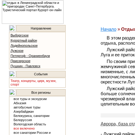
Направление
Начало
»
Отдых
Выборгское
В этом разде
Курортный район
отдыха, распол
Лодейнопольское
Лужский райо
Лужское
Луга и ее прито
Петергоф - Ораниенбаум
По своим при
Приозерское
жемчужиной сев
Пушкин - Павловск
низменные, с л
События
многочисленными
Театр, концерты, цирк, музеи,
окрестности Лу
спорт
Лужский райо
Все регионы
больше солнечно
чрезмерной влаж
все туры и экскурсии
Абхазия
целительным во
автобусные туры
Азербайджан
Белокуриха, санатории
Белоруссия
Аврора, база от
Вологодская область
все включено
все санатории России и
- Лужский район