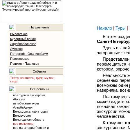
Направление
Начало
|
Туры
|
Выборгское
В этом разд
Курортный район
Санкт-Петербу
Лодейнопольское
Здесь вы най
Лужское
загородные экск
Петергоф - Ораниенбаум
Представлени
Приозерское
перемещаться на
Пушкин - Павловск
котором, впроч
События
Реальность ж
Театр, концерты, цирк, музеи,
серьезных пере
спорт
возможны один р
Все регионы
наверняка, возн
все туры и экскурсии
Поэтому мы 
Абхазия
можно ездить хо
автобусные туры
познавая каждый
Азербайджан
экскурсии можн
Белокуриха, санатории
Белоруссия
человечества.
Вологодская область
К тому же,
пр
все включено
экскурсионная 
все санатории России и