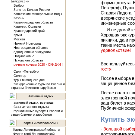
Белоруссии
формы досуга. В
Выборг
Петергоф, Пушки
Золотое Кольцо России
Старая Ладога, 
Кавказские Минеральные Воды
дворянские уса
Казань
Калининградская область
инженерные соор
Карелия, Соловки
И не думайте
Краснодарский край
Хорошая экскурс
Крым
Москва
пикники, да и п
Нижний Новгород
такие места нах
Новгородская область
удовольствие!
однодневные экскурсии
Подмосковье
Псковская область
Воспользуйтесь
речные круизы 2020 - СКИДКИ !
гостя
Санкт-Петербург
Селигер
После выбора вы
туры выходного дня
защищенное без
экскурсионные туры по России и
странам ближнего зарубежья
После оплаты в
Активный отдых
электронной поч
ваш билет в кас
активный отдых, все виды
базы активного отдыха
Публичной оферт
горнолыжные курорты России и
стран ближнего зарубежья
Купить э
Карты и фотоальбомы
- большой выбо
Карты Ленинградской области
достопримечател
Флаг и герб Ленинградской