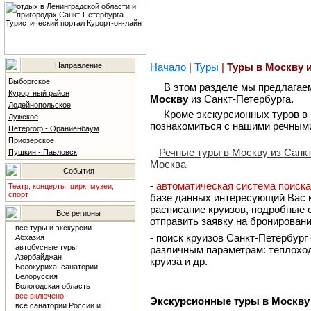
Направление
Начало
|
Туры
|
Туры в Москву и
Выборгское
В этом разделе мы предлага
Курортный район
Москву
из Санкт-Петербурга.
Лодейнопольское
Кроме экскурсионных туров в
Лужское
познакомиться с нашими речными
Петергоф - Ораниенбаум
Приозерское
Речные туры в Москву из Санк
Пушкин - Павловск
Москва
События
-
автоматическая система поиска
Театр, концерты, цирк, музеи,
спорт
базе данных интересующий Вас к
расписание круизов, подробные 
Все регионы
отправить заявку на бронировани
все туры и экскурсии
- поиск круизов Санкт-Петербург
Абхазия
автобусные туры
различным параметрам: теплоход
Азербайджан
круиза и др.
Белокуриха, санатории
Белоруссия
Вологодская область
все включено
Экскурсионные туры в Москву
все санатории России и