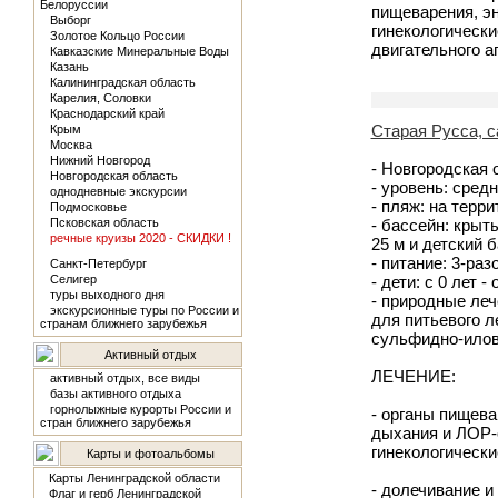
Белоруссии
пищеварения, э
Выборг
гинекологически
Золотое Кольцо России
двигательного а
Кавказские Минеральные Воды
Казань
Калининградская область
Карелия, Соловки
Краснодарский край
Старая Русса,
Крым
Москва
Нижний Новгород
- Новгородская о
Новгородская область
- уровень: средн
однодневные экскурсии
- пляж: на терр
Подмосковье
Псковская область
- бассейн: крыт
речные круизы 2020 - СКИДКИ !
25 м и детский 
- питание: 3-ра
Санкт-Петербург
Селигер
- дети: с 0 лет -
туры выходного дня
- природные ле
экскурсионные туры по России и
для питьевого л
странам ближнего зарубежья
сульфидно-илов
Активный отдых
ЛЕЧЕНИЕ:
активный отдых, все виды
базы активного отдыха
горнолыжные курорты России и
- органы пищева
стран ближнего зарубежья
дыхания и ЛОР-о
гинекологически
Карты и фотоальбомы
Карты Ленинградской области
- долечивание и
Флаг и герб Ленинградской