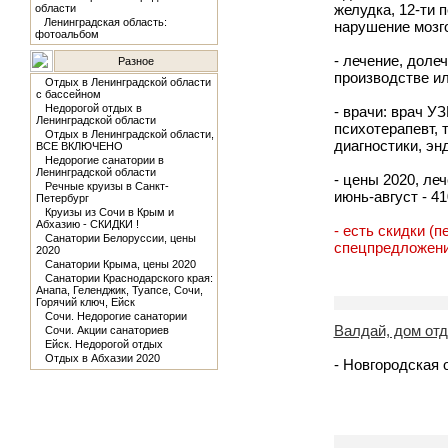
желудка, 12-ти 
области
Ленинградская область:
нарушение мозг
фотоальбом
- лечение, доле
Разное
производстве и
Отдых в Ленинградской области
с бассейном
Недорогой отдых в
- врачи: врач УЗ
Ленинградской области
психотерапевт, 
Отдых в Ленинградской области,
диагностики, эн
ВСЕ ВКЛЮЧЕНО
Недорогие санатории в
Ленинградской области
- цены 2020, леч
Речные круизы в Санкт-
июнь-август - 4
Петербург
Круизы из Сочи в Крым и
Абхазию - СКИДКИ !
- есть скидки (
Санатории Белоруссии, цены
спецпредложения
2020
Санатории Крыма, цены 2020
Санатории Краснодарского края:
Анапа, Геленджик, Туапсе, Сочи,
Горячий ключ, Ейск
Сочи. Недорогие санатории
Валдай, дом от
Сочи. Акции санаториев
Ейск. Недорогой отдых
Отдых в Абхазии 2020
- Новгородская 