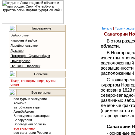
Направление
Начало
|
Туры и экску
Санатории Но
Выборгское
В этом разд
Курортный район
области
.
Лодейнопольское
Лужское
В Новгородск
Петергоф - Ораниенбаум
известны многи
Приозерское
расположенный 
Пушкин - Павловск
возвышенности с
расположенный к
События
С точки зре
Театр, концерты, цирк, музеи,
курортом Новгор
спорт
основан в 1828 
Все регионы
северо-западной
все туры и экскурсии
различных забо
Абхазия
лечебные факто
автобусные туры
(применяются в 
Азербайджан
старорусские л
Белокуриха, санатории
Белоруссия
Вологодская область
Санатории Н
все включено
- основные п
все санатории России и