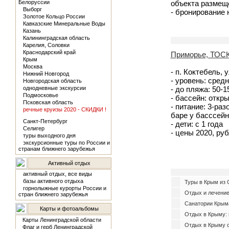
Белоруссии
объекта размещ
Выборг
- бронирование
Золотое Кольцо России
Кавказские Минеральные Воды
Казань
Калининградская область
Карелия, Соловки
Краснодарский край
Приморье, ТОС
Крым
Москва
- п. Коктебель, 
Нижний Новгород
- уровень: сред
Новгородская область
однодневные экскурсии
- до пляжа: 50-
Подмосковье
- бассейн: откры
Псковская область
- питание: 3-ра
речные круизы 2020 - СКИДКИ !
баре у басссейн
Санкт-Петербург
- дети: с 1 года
Селигер
- цены 2020, руб
туры выходного дня
экскурсионные туры по России и
странам ближнего зарубежья
Активный отдых
активный отдых, все виды
базы активного отдыха
Туры в Крым из С
горнолыжные курорты России и
Отдых и лечение
стран ближнего зарубежья
Санатории Крыма
Карты и фотоальбомы
Отдых в Крыму: 
Карты Ленинградской области
Отдых в Крыму 
Флаг и герб Ленинградской