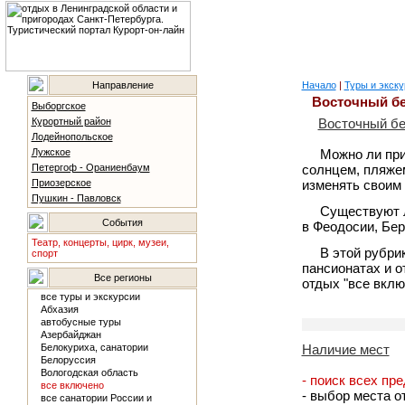
Направление
Начало
|
Туры и экску
Восточный б
Выборгское
Курортный район
Восточный бе
Лодейнопольское
Лужское
Можно ли при
Петергоф - Ораниенбаум
солнцем, пляжем
Приозерское
изменять своим 
Пушкин - Павловск
Существуют л
События
в Феодосии, Бер
Театр, концерты, цирк, музеи,
В этой рубри
спорт
пансионатах и о
Все регионы
отдых "все вклю
все туры и экскурсии
Абхазия
автобусные туры
Азербайджан
Белокуриха, санатории
Наличие мест
Белоруссия
Вологодская область
- поиск всех пр
все включено
- выбор места о
все санатории России и